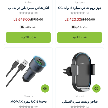
Anker
جوي روم شاحن سيارة 18 وات QC
انكر شاحن سيارة باور درايف بي
دي 35 واط، A2732HF1
(0)
LE 649.00
LE 4
LE 730.00
نفذت الكمية
نفذت الكمية
Momax
لاسلكي
(0)