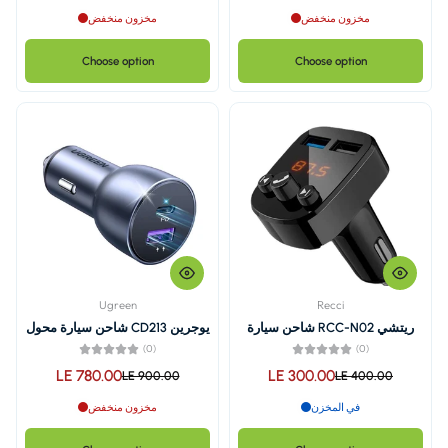
مخزون منخفض
Choose option
Ugreen
RCC-N0 شاحن سيارة
يوجرين CD213 شاحن سيارة محول
MP3
42.5 واط يو اس بي + PD ازرق
(0)
غامق
LE 780.00
LE 3
LE 900.00
مخزون منخفض