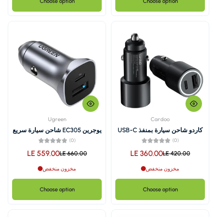
Choose option
Ugreen
كاردو شاحن سيارة بمنفذ USB-C
يوجرين EC305 شاحن سيارة سريع
ومنفذ USB-A، 48 واط،
بمنفذين، بقوة 30 واط
(0)
LE 559.00
LE 3
LE 660.00
مخزون منخفض
Choose option