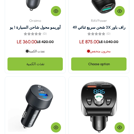
Oraimo
راف باور 3X شحن سريع ثنائي 49
أوريمو محول شاحن السيارة 1 يو
أس بى Type-C قوة 48 واط
(0)
OCC-73D
LE 360.00
LE 8
LE 420.00
نفذت الكمية
نفذت الكمية