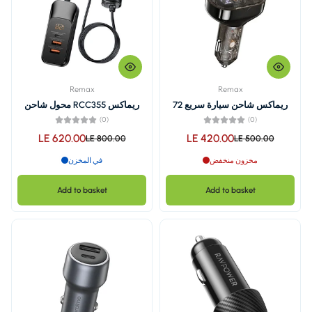
Remax
ريماكس شاحن سيارة سريع 72
ريماكس RCC355 محول شاحن
سيارة بقوة 120 واط،2 كابل Type
(0)
C و 2 Type يو اس بي
LE 620.00
LE 4
LE 800.00
في المخزن
Add to basket