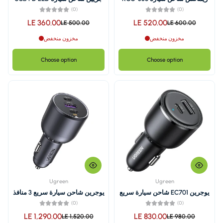
ينج 52.5 واط كابل تايب
MP3 سريع 55 واط GE Y085
(0)
LE 360.00
LE 5
LE 500.00
مخزون منخفض
Choose option
Ugreen
 شاحن سيارة سريع
يوجرين شاحن سيارة سريع 3 منافذ
130 واط، EC705
(0)
LE 1,290.00
LE 8
LE 1,520.00