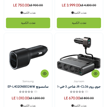
واط
LE 750.00
LE 3,
LE 900.00
نفذت الكمية
نفذت الكمية
Samsung
جوي روم JR-CL06 شاحن 3-في-1
سامسونج EP-L4020NBEGWW
للسيارة محول 154 واط مع 3
شاحن سيارة سريع يو اس بي-C يو
(0)
أس بي- A سعة 40 واط
LE 1,010.00
LE 6
LE 1,200.00
نفذت الكمية