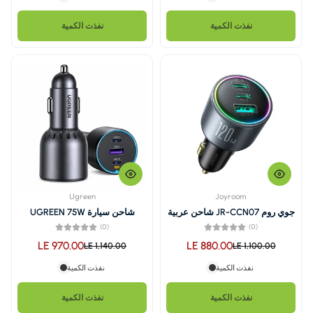
نفذت الكمية
Ugreen
روم JR-CCN07 شاحن عربية
شاحن سيارة UGREEN 75W
120 واط 3 منافذ+ كابل Type-C
بمنفذين USB-C ومنفذ USB-A
(0)
,EC703– أسود
LE 970.00
LE 8
LE 1,140.00
نفذت الكمية
نفذت الكمية