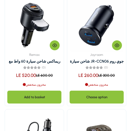
Remax
روم JR-CCN06 شاحن سيارة
ريماكس شاحن سيارة 60 واط مع
 صغير بقوة 30 واط بمنفذين
مكان معطر موديل RCC353
(0)
LE 520.00
LE 2
LE 600.00
مخزون منخفض
Add to basket