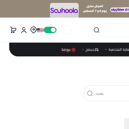
عناية الشخصية
جيمنج
عروضنا