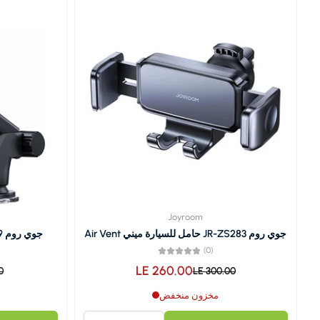
Joyroom
جوي روم JR-ZS283 حامل للسيارة ميني Air Vent
جوي روم JR-ZS259 حامل سيارة ميكانيكي
(0)
LE 260.00
0
LE 300.00
مخزون منخفض