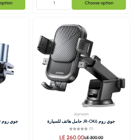
option
Choose option
Joyroom
جوي روم JR-OK6 حامل هاتف للسيارة
(0)
LE 260.00
LE 300.00