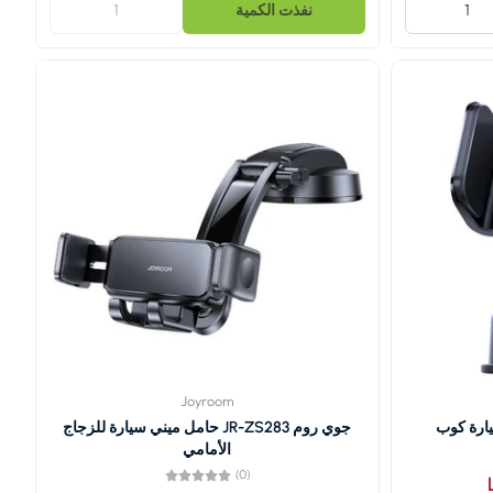
نفذت الكمية
Joyroom
جوي روم JR-ZS283 حامل ميني سيارة للزجاج
الأمامي
(0)